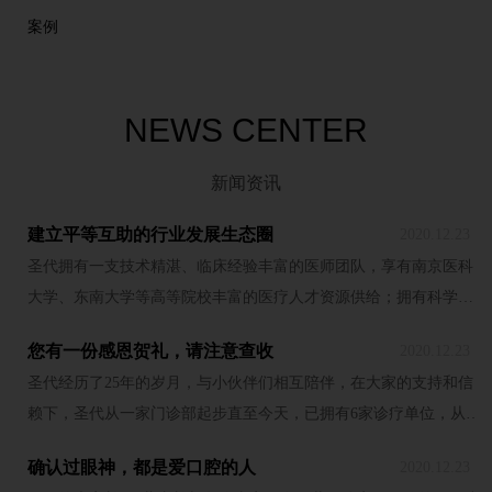
案例
NEWS CENTER
新闻资讯
建立平等互助的行业发展生态圈
2020.12.23
圣代拥有一支技术精湛、临床经验丰富的医师团队，享有南京医科
大学、东南大学等高等院校丰富的医疗人才资源供给；拥有科学的
管理模式、专业的口腔医疗设备和舒服优雅的诊疗环境；圣代更全
您有一份感恩贺礼，请注意查收
2020.12.23
国“牙科健康管理师”制度，取得了显著成效。多年来，圣代先后为数
圣代经历了25年的岁月，与小伙伴们相互陪伴，在大家的支持和信
万名患者提供了专业的诊疗服务，让就诊者充分享受“无痛、微创、
赖下，圣代从一家门诊部起步直至今天，已拥有6家诊疗单位，从门
人性化”的看牙服务，取得了令人满意的经济效益和社会效益。
诊部、口腔诊所到专科医院不同层次、 应有尽有。能让小伙伴们得
确认过眼神，都是爱口腔的人
2020.12.23
到更好的服务和诊疗，是圣代一直以来的追求与目标。值此感恩节