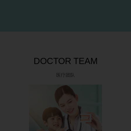
DOCTOR TEAM
医疗团队