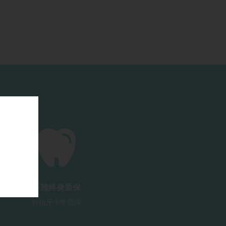
不雅终身质保
种植牙十年质保