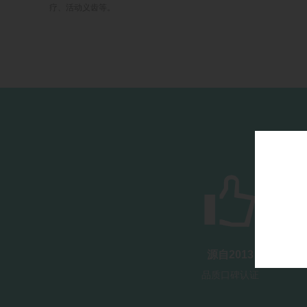
疗、活动义齿等。
源自2013
品质口碑认证