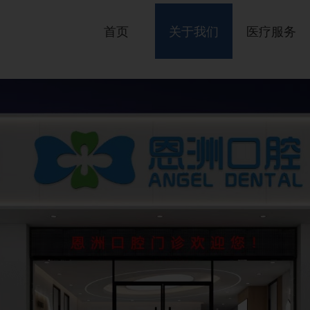
首页
关于我们
医疗服务