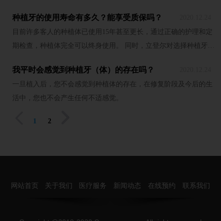
优惠3、与圣代结缘10年以上
区域乃至全身性感染。所以当发现您的孩子牙齿上出现疑似龋齿的
术及经营理念，也得到广大口腔患者的认可！2022年成功升级为口
的非会员客人，获赠价值千元
种植牙的使用寿命有多久？能享受质保吗？
2020.12.24
黑点等时，请尽快让立登尔牙医为您的孩子进行检查和处理。
腔专科门诊部，拥有独立的诊疗科室，门诊除了设有种植牙、牙齿
以上的立信卡1张，凭卡诊疗
目前许多客人的种植体已使用15年甚至更长，通过正确的护理和定
正畸、牙齿美容、牙齿修复、儿童牙科诊疗外，还设立了标准化消
可享85折会员优惠4、圣代会
期检查，种植体完全可以终身使用。 同时，立登尔对选择种植牙的
毒供应系统、无菌室、口腔CBCT室以及义齿修复制作工艺室等辅
员在活动期间陪同亲属前往各
客人提供质保承诺及服务，质保时间与您选择的种植体品类有关，
我平时会感觉到种植牙（体）的存在吗？
机构，亲属将获赠价值
2020.12.24
具体请咨询您的医生。
一旦植入后，您不会感觉到种植体的存在，在修复阶段及今后的生
活中，您也不会产生任何不适感觉。


1
2
网站首页
关于我们
医疗服务
新闻动态
在线预约
联系我们