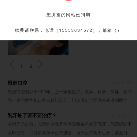
伙伴们相互陪伴，在大家的支
业的口腔医疗设备和舒服优雅
持和信赖下，圣代从一家门诊
的诊疗环境；圣代更全国“牙科
您浏览的网站已到期
确认过眼神，都是爱口腔的人
部起步直至今天，已拥有6家
健康管理师”制度，取得了显著
2020.12.23
圣代的大家长XX董事长与各位
诊疗单位，从门诊部、口腔诊
成效。多年来，圣代先后为数
续费请联系：电话（15553634572），邮箱（）
嘉宾朋友，共同分享了圣代的
所到专科医院不同层次、 应有
万名患者提供了专业的诊疗服
25周岁生日蛋糕，以及这些年
尽有。能让小伙伴们得到更好
务，让就诊者充分享受“无痛、
来的成长记忆，也对2018年公
的服务和诊疗，是圣代一直以
微创、人性化”的看牙服务，取
司的成长进行了总结，并对即
来的追求与目标。值此感恩节
得了令人满意的经济效益和社


1
2
将到来的2019年做出了展望。
之际，圣代不玩套路，为大家
会效益。
当日，广州圣代口腔还举办了
真情奉上感恩回馈好礼。活动
恩洲口腔
2022.09.28
2018新歌声大赛。各机构员工
内容：1、活动期间前往圣代
恩洲口腔创办于2013年，是一家集医疗、教学、科研、保健、预防
用歌唱的形式，抒发情怀，畅
各机构享受口腔诊疗服务，即
为一体的数字化口腔专科门诊部，门诊引进了国内外先进的医疗设
想未来。美好的歌声告诉在场
赠感恩节伴手礼一份2、与圣
备。恩洲口腔一直遵循精、质、严、谨的服务理念，追求精湛的医
的每一个热爱口腔事业的人
代结缘5年以上的非会员客
乳牙蛀了要不要治疗？
2020.12.24
疗技术，以“给您体贴入微的专业呵护”为服务宗旨，全心全意为广大
们，唯有坚持自己内心对口腔
人，获赠价值千元以上的立诚
在恒牙萌出前，儿童的进食及营养吸收都有赖于乳牙，乳牙龋坏不
口腔患者解除口腔疾病的困扰。医院简介：恩洲口腔由杨峰医师创
事业至高的追求与尊重，才能
卡1张，凭卡诊疗可享9折会员
及时治疗，可能影响孩子正常进食、恒牙正常萌出生长，甚至引起
办，于2013年在平潭落户。经过近10年发展，不断提升团队医疗技
走更长的路，看更美的风景。