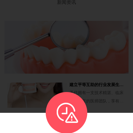
新闻资讯
建立平等互助的行业发展生态圈
2020.12.23
圣代拥有一支技术精湛、临床
经验丰富的医师团队，享有南
京医科大学、东南大学等高等
您有一份感恩贺礼，请注意查收
院校丰富的医疗人才资源供
2020.12.23
圣代经历了25年的岁月，与小
给；拥有科学的管理模式、专